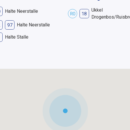
Ukkel
Halte Neerstalle
0
R0
18
Drogenbos/Ruisbr
Halte Neerstalle
2
97
Halte Stalle