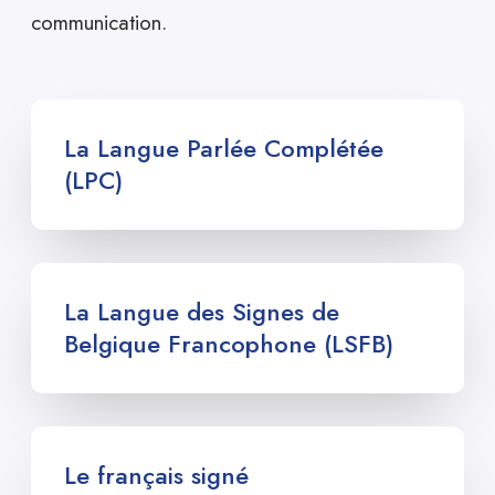
du CMAP
du CMAP
du CMAP
communication.
La Langue Parlée Complétée
(LPC)
La Langue des Signes de
Belgique Francophone (LSFB)
Le français signé