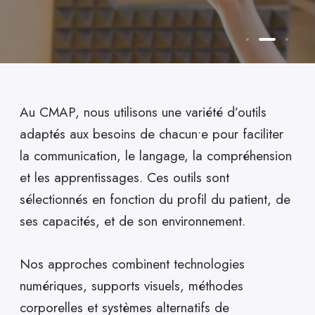
Au CMAP, nous utilisons une variété d’outils
adaptés aux besoins de chacun•e pour faciliter
la communication, le langage, la compréhension
et les apprentissages. Ces outils sont
sélectionnés en fonction du profil du patient, de
ses capacités, et de son environnement.
FAVORISER LA COMMUNICATION, L’AUTONOMIE ET
FAVORISER LA COMMUNICATION, L’AUTONOMIE ET
FAVORISER LA COMMUNICATION, L’AUTONOMIE ET
L’APPRENTISSAGE
L’APPRENTISSAGE
L’APPRENTISSAGE
Nos approches combinent technologies
Les outils thérapeutiques
Les outils thérapeutiques
Les outils thérapeutiques
numériques, supports visuels, méthodes
corporelles et systèmes alternatifs de